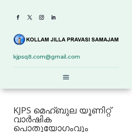
kjpsq8.com@gmail.com
KJPS മെഹ്ബുല യൂണിറ്റ്
വാർഷിക
പൊതുയോഗംവും