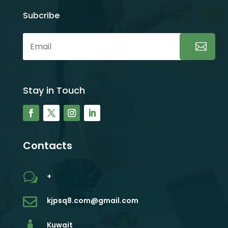
Subcribe
Stay in Touch
Contacts
w
+

kjpsq8.com@gmail.com

Kuwait