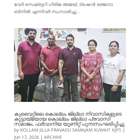
വേദി സെക്രട്ടറി ഗിരിജ അജയ്, ട്രഷറർ രഞ്ജനാ
ബിനിൽ എന്നിവർ സംസാരിച്ചു....
കുവൈറ്റിലെ കൊല്ലം ജില്ലാ നിവാസികളുടെ
കൂട്ടായ്മയായ കൊല്ലം ജില്ലാ പ്രവാസി
സമാജം, ഫർവാനിയ യൂണിറ്റ് പുനഃസംഘടിപ്പിച്ചു.
by
KOLLAM JILLA PRAVASSI SAMAJAM KUWAIT KJPS
|
Jun 17, 2026
|
ARCHIVE