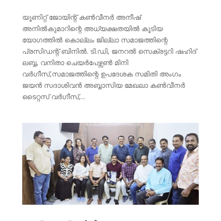
യൂണിറ്റ് ജോയിന്റ് കൺവീനർ അനീഷ്
അനിൽകുമാറിന്റെ അധ്യക്ഷതയിൽ കൂടിയ
യോഗത്തിൽ കൊല്ലം ജില്ലാ സമാജത്തിന്റെ
പ്രസിഡന്റ് ബിനിൽ. ടി.ഡി, ജനറൽ സെക്രട്ടറി ഷഹിദ്
ലബ്ബ, വനിതാ ചെയർപേഴ്സൺ മിനി
വർഗീസ്,സമാജത്തിന്റെ ഉപദേശക സമിതി അംഗം
ജയൻ സദാശിവൻ അബ്ബാസിയ മേഖലാ കൺവീനർ
ടൈറ്റസ് വർഗീസ്,...