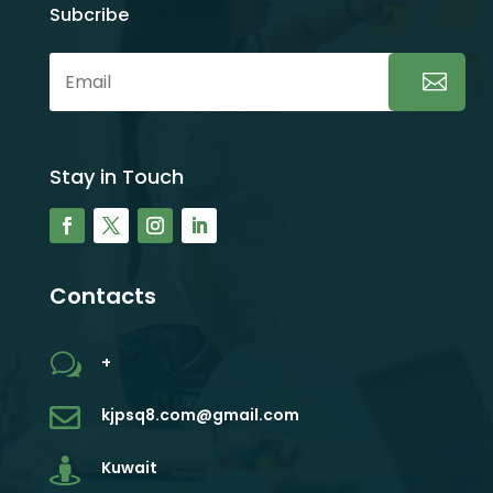
Subcribe
Stay in Touch
Contacts
w
+

kjpsq8.com@gmail.com

Kuwait