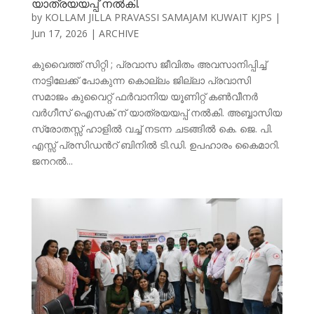
യാത്രയയപ്പ് നൽകി.
by
KOLLAM JILLA PRAVASSI SAMAJAM KUWAIT KJPS
|
Jun 17, 2026
|
ARCHIVE
കുവൈത്ത് സിറ്റി ; പ്രവാസ ജീവിതം അവസാനിപ്പിച്ച്
നാട്ടിലേക്ക് പോകുന്ന കൊല്ലം ജില്ലാ പ്രവാസി
സമാജം കുവൈറ്റ് ഫർവാനിയ യൂണിറ്റ് കൺവീനർ
വർഗീസ് ഐസക് ന് യാത്രയയപ്പ് നൽകി. അബ്ബാസിയ
സ്രോതസ്സ് ഹാളിൽ വച്ച് നടന്ന ചടങ്ങിൽ കെ. ജെ. പി.
എസ്സ് പ്രസിഡൻറ് ബിനിൽ ടി.ഡി. ഉപഹാരം കൈമാറി.
ജനറൽ...