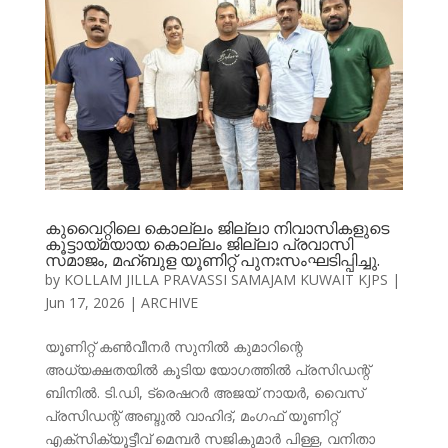
കുവൈറ്റിലെ കൊല്ലം ജില്ലാ നിവാസികളുടെ
കൂട്ടായ്മയായ കൊല്ലം ജില്ലാ പ്രവാസി
സമാജം, മഹ്ബുള യൂണിറ്റ് പുനഃസംഘടിപ്പിച്ചു.
by
KOLLAM JILLA PRAVASSI SAMAJAM KUWAIT KJPS
|
Jun 17, 2026
|
ARCHIVE
യൂണിറ്റ് കൺവീനർ സുനിൽ കുമാറിന്റെ
അധ്യക്ഷതയിൽ കൂടിയ യോഗത്തിൽ പ്രസിഡന്റ്
ബിനിൽ. ടി.ഡി, ട്രെഷറർ അജയ് നായർ, വൈസ്
പ്രസിഡന്റ്‌ അബ്ദുൽ വാഹിദ്, മംഗഫ് യൂണിറ്റ്
എക്സിക്യൂട്ടീവ് മെമ്പർ സജികുമാർ പിള്ള, വനിതാ